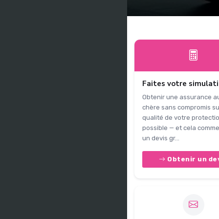
Faites votre simulat
Obtenir une assurance a
chère sans compromis su
qualité de votre protectio
possible — et cela comm
un devis gr...
Obtenir un de