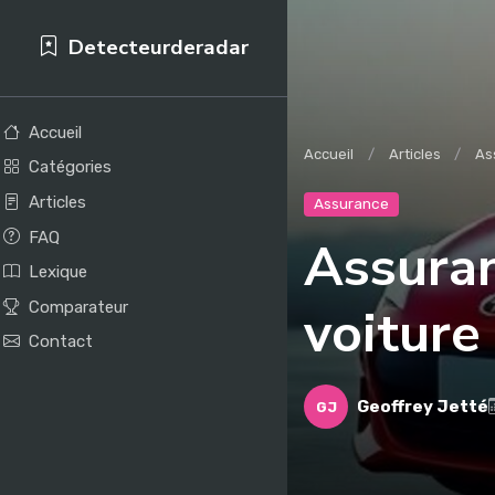
Detecteurderadar
Accueil
Accueil
Articles
As
Catégories
Articles
Assurance
FAQ
Assuran
Lexique
Comparateur
voiture
Contact
Geoffrey Jetté
GJ