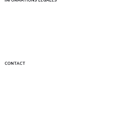
INFORMATIONS LÉGALES
Mentions légales
CGU
Politique de confidentialité
À propos
DMCA
CONTACT
contact@detecteurderadar.fr
Formulaire de contact
Mon Compte
© 2026 detecteurderadar.fr — Tous droits réservés