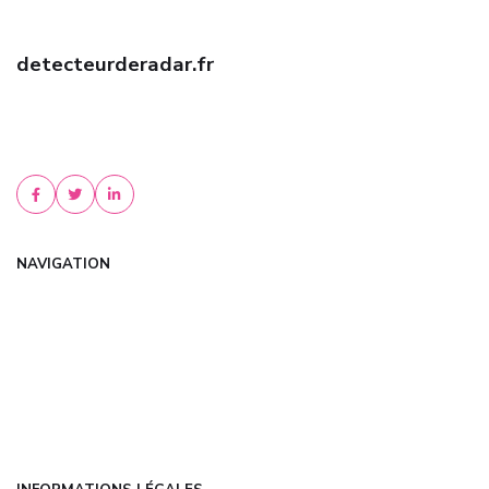
detecteurderadar.fr
Trouvez une assurance auto pas chère grâce à nos experts !
Comparez les meilleures offres, bénéficiez de tarifs négociés et
d'un accompagnement personnalisé....
NAVIGATION
Accueil
Articles
Catégories
FAQ
Contact