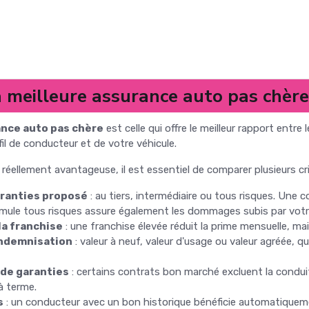
a meilleure assurance auto pas chère
ance auto pas chère
est celle qui offre le meilleur rapport entre
il de conducteur et de votre véhicule.
 réellement avantageuse, il est essentiel de comparer plusieurs cr
aranties proposé
: au tiers, intermédiaire ou tous risques. Une co
rmule tous risques assure également les dommages subis par votre
la franchise
: une franchise élevée réduit la prime mensuelle, ma
indemnisation
: valeur à neuf, valeur d'usage ou valeur agréée, 
 de garanties
: certains contrats bon marché excluent la conduite
à terme.
s
: un conducteur avec un bon historique bénéficie automatiqueme