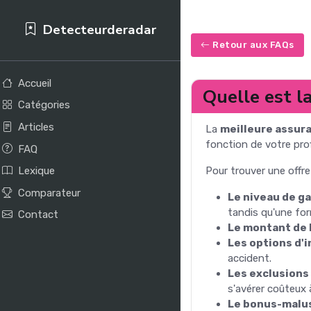
Detecteurderadar
Retour aux FAQs
Accueil
Quelle est l
Catégories
Articles
La
meilleure assur
fonction de votre prof
FAQ
Pour trouver une offre
Lexique
Comparateur
Le niveau de g
tandis qu'une fo
Contact
Le montant de 
Les options d'
accident.
Les exclusions
s'avérer coûteux 
Le bonus-malu