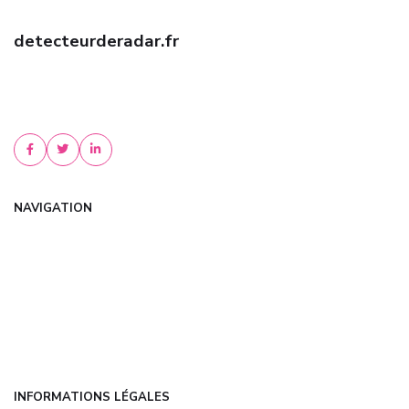
detecteurderadar.fr
Trouvez une assurance auto pas chère grâce à nos experts !
Comparez les meilleures offres, bénéficiez de tarifs négociés et
d'un accompagnement personnalisé....
NAVIGATION
Accueil
Articles
Catégories
FAQ
Contact
INFORMATIONS LÉGALES