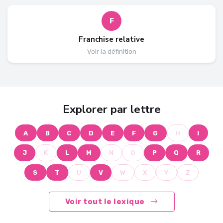
F
Franchise relative
Voir la définition
Explorer par lettre
A
B
C
D
E
F
G
H
I
J
K
L
M
N
O
P
Q
R
S
T
U
V
W
X
Y
Z
Voir tout le lexique