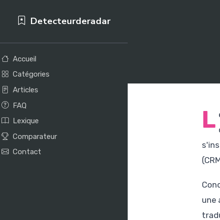
Detecteurderadar
Accueil
Catégories
Articles
FAQ
L
Lexique
Comparateur
s'in
Contact
(CRM
Conc
une 
trad