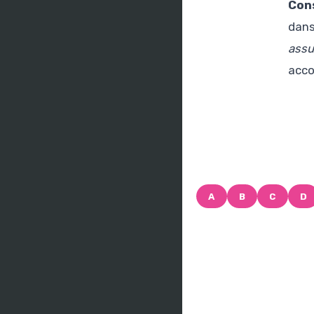
Cons
dans
assu
acco
A
B
C
D