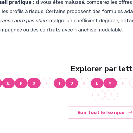
eil pratique :
si vous êtes malussé, comparez les offres 
 les profils à risque. Certains proposent des formules a
rance auto pas chère
malgré un coefficient dégradé, not
mpagnée ou des contrats avec franchise modulable.
Explorer par lett
E
F
G
H
I
J
K
L
M
N
Y
Z
Voir tout le lexique