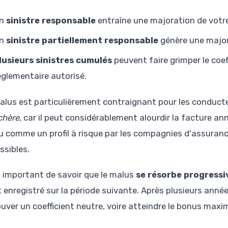
n
sinistre responsable
entraîne une majoration de votre 
n
sinistre partiellement responsable
génère une major
lusieurs sinistres cumulés
peuvent faire grimper le coef
églementaire autorisé.
alus est particulièrement contraignant pour les conduct
chère
, car il peut considérablement alourdir la facture a
u comme un profil à risque par les compagnies d'assurance
ssibles.
st important de savoir que le malus
se résorbe progress
t enregistré sur la période suivante. Après plusieurs anné
ouver un coefficient neutre, voire atteindre le bonus max