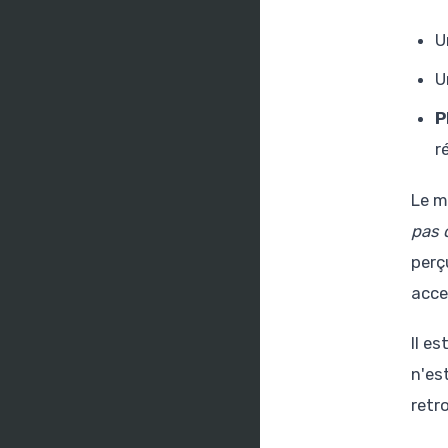
U
U
P
r
Le m
pas 
perç
acce
Il e
n'es
retr