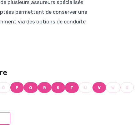
de plusieurs assureurs spécialisés
daptées permettant de conserver une
amment via des options de conduite
re
O
P
Q
R
S
T
U
V
W
X