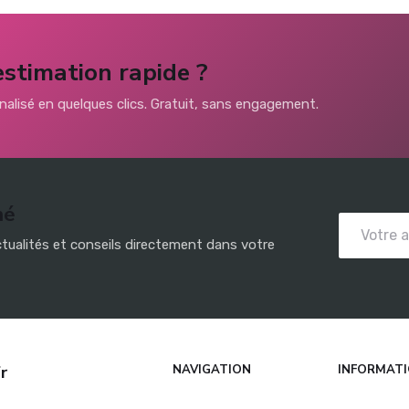
estimation rapide ?
alisé en quelques clics. Gratuit, sans engagement.
mé
tualités et conseils directement dans votre
r
NAVIGATION
INFORMATI
Accueil
Mentions lé
 pas chère grâce à nos